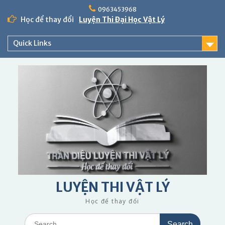
Skip
0963453968
to
Học để thay đổi
Luyện Thi Đại Học Vật Lý
content
Quick Links
LUYỆN THI VẬT LÝ
Học để thay đổi
Search