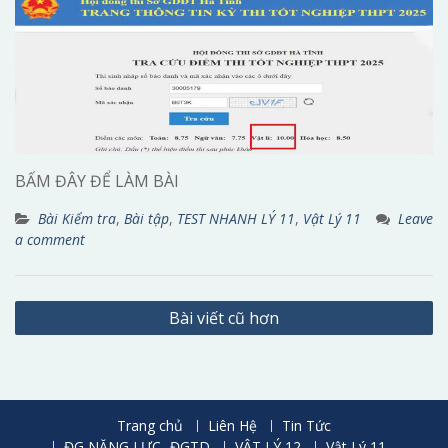
BẤM ĐÂY ĐỂ LÀM BÀI
Bài Kiểm tra
,
Bài tập
,
TEST NHANH LÝ 11
,
Vật Lý 11
Leave
a comment
Điều
Bài viết cũ hơn
hướng
bài
viết
Trang chủ
Liên Hệ
Tin Tức
ĐG NĂNG LỰC- ĐGTD
VẬT LÝ 12
Vật Lý 11