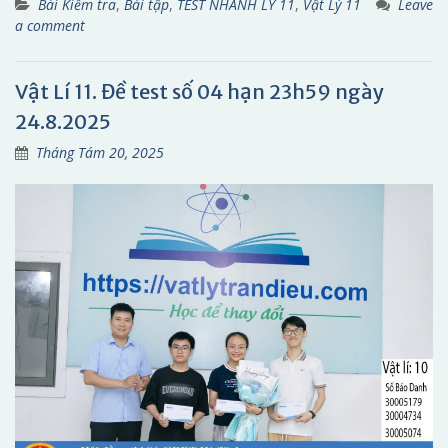
Bài Kiểm tra
,
Bài tập
,
TEST NHANH LÝ 11
,
Vật Lý 11
Leave
a comment
Vật Lí 11. Đề test số 04 hạn 23h59 ngày
24.8.2025
Tháng Tám 20, 2025