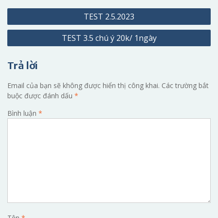
Điều
TEST 2.5.2023
hướng
TEST 3.5 chú ý 20k/ 1ngày
bài
viết
Trả lời
Email của bạn sẽ không được hiển thị công khai.
Các trường bắt
buộc được đánh dấu
*
Bình luận
*
Tên
*