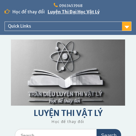
Skip
0963453968
to
Học để thay đổi
Luyện Thi Đại Học Vật Lý
content
Quick Links
LUYỆN THI VẬT LÝ
Học để thay đổi
Search