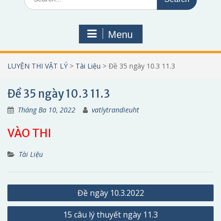
for:
Menu
LUYỆN THI VẬT LÝ
>
Tài Liệu
>
Đề 35 ngày 10.3 11.3
Đề 35 ngày 10.3 11.3
Tháng Ba 10, 2022
vatlytrandieuht
VÀO THI
Tài Liệu
Điều
Đề ngày 10.3.2022
hướng
15 câu lý thuyết ngày 11.3
bài