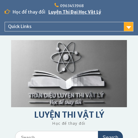
Skip
0963453968
to
Học để thay đổi
Luyện Thi Đại Học Vật Lý
content
Quick Links
LUYỆN THI VẬT LÝ
Học để thay đổi
Search