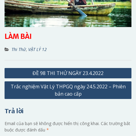
LÀM BÀI
Thi Thử
,
VẬT LÝ 12
Điều
ĐỀ 98 THI THỬ NGÀY 23.4.2022
hướng
Trắc nghiệm Vật Lý THPGQ ngày 24.5.2022 – Phiên
bài
bản cao cấp
viết
Trả lời
Email của bạn sẽ không được hiển thị công khai.
Các trường bắt
buộc được đánh dấu
*