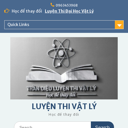
Skip
0963453968
to
Học để thay đổi
Luyện Thi Đại Học Vật Lý
content
Quick Links
LUYỆN THI VẬT LÝ
Học để thay đổi
Search