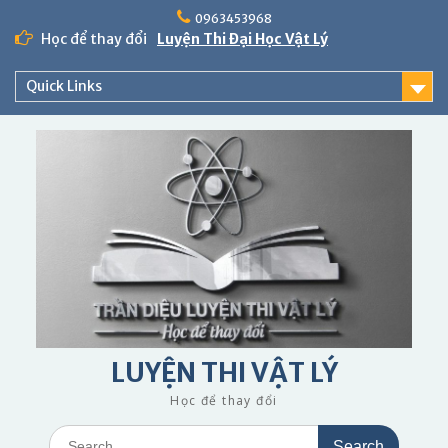
Skip
0963453968
to
Học để thay đổi
Luyện Thi Đại Học Vật Lý
content
Quick Links
LUYỆN THI VẬT LÝ
Học để thay đổi
Search