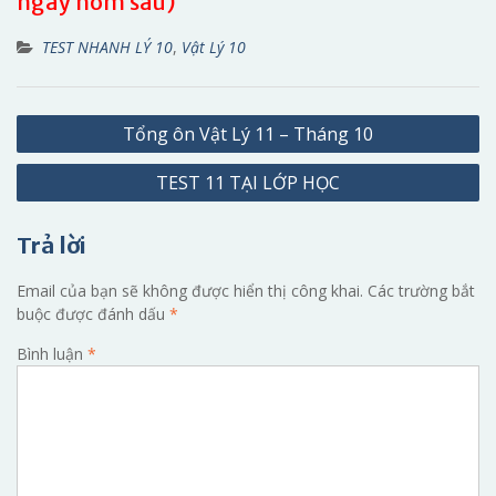
ngày hôm sau)
TEST NHANH LÝ 10
,
Vật Lý 10
Điều
Tổng ôn Vật Lý 11 – Tháng 10
hướng
TEST 11 TẠI LỚP HỌC
bài
viết
Trả lời
Email của bạn sẽ không được hiển thị công khai.
Các trường bắt
buộc được đánh dấu
*
Bình luận
*