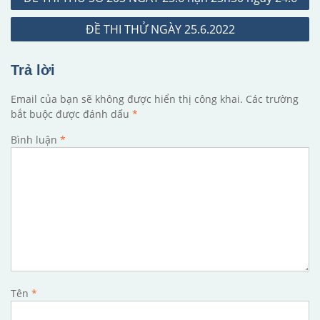
hướng
ĐỀ THI THỬ NGÀY 25.6.2022
bài
viết
Trả lời
Email của bạn sẽ không được hiển thị công khai.
Các trường
bắt buộc được đánh dấu
*
Bình luận
*
Tên
*