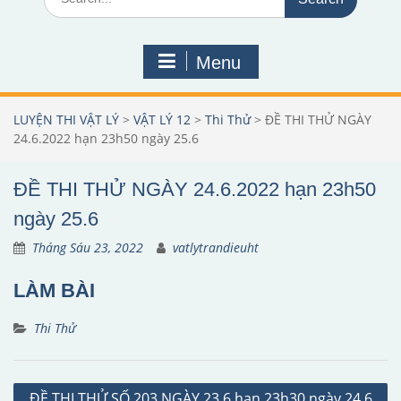
for:
Menu
LUYỆN THI VẬT LÝ
>
VẬT LÝ 12
>
Thi Thử
>
ĐỀ THI THỬ NGÀY
24.6.2022 hạn 23h50 ngày 25.6
ĐỀ THI THỬ NGÀY 24.6.2022 hạn 23h50
ngày 25.6
Tháng Sáu 23, 2022
vatlytrandieuht
LÀM BÀI
Thi Thử
Điều
ĐỀ THI THỬ SỐ 203 NGÀY 23.6 hạn 23h30 ngày 24.6