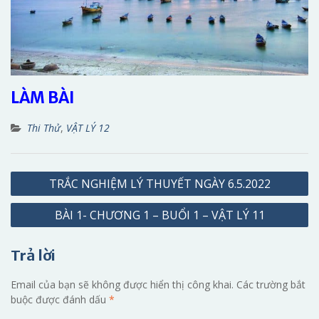
LÀM BÀI
Thi Thử
,
VẬT LÝ 12
Điều
TRẮC NGHIỆM LÝ THUYẾT NGÀY 6.5.2022
hướng
BÀI 1- CHƯƠNG 1 – BUỔI 1 – VẬT LÝ 11
bài
viết
Trả lời
Email của bạn sẽ không được hiển thị công khai.
Các trường bắt
buộc được đánh dấu
*