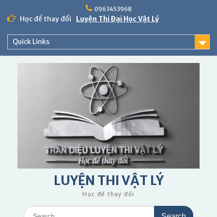
Skip
0963453968
to
Học để thay đổi
Luyện Thi Đại Học Vật Lý
content
Quick Links
LUYỆN THI VẬT LÝ
Học để thay đổi
Search