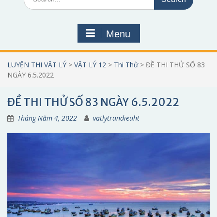
for:
Menu
LUYỆN THI VẬT LÝ
>
VẬT LÝ 12
>
Thi Thử
>
ĐỀ THI THỬ SỐ 83
NGÀY 6.5.2022
ĐỀ THI THỬ SỐ 83 NGÀY 6.5.2022
Tháng Năm 4, 2022
vatlytrandieuht