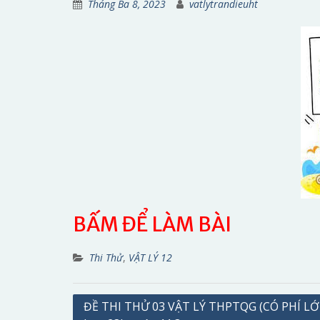
Tháng Ba 8, 2023
vatlytrandieuht
BẤM ĐỂ LÀM BÀI
Thi Thử
,
VẬT LÝ 12
Điều
ĐỀ THI THỬ 03 VẬT LÝ THPTQG (CÓ PHÍ LỚ