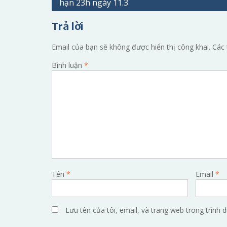
hạn 23h ngày 11.3
hướng
bài
Trả lời
viết
Email của bạn sẽ không được hiển thị công khai.
Các 
Bình luận
*
Tên
*
Email
*
Lưu tên của tôi, email, và trang web trong trình d