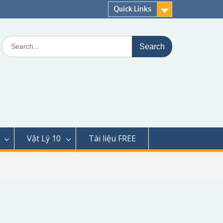
Quick Links
Search
for:
Vật Lý 10
Tài liệu FREE