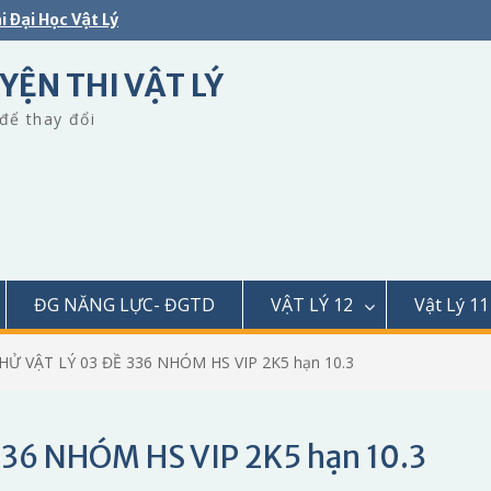
i Đại Học Vật Lý
YỆN THI VẬT LÝ
để thay đổi
ĐG NĂNG LỰC- ĐGTD
VẬT LÝ 12
Vật Lý 11
HỬ VẬT LÝ 03 ĐỀ 336 NHÓM HS VIP 2K5 hạn 10.3
336 NHÓM HS VIP 2K5 hạn 10.3