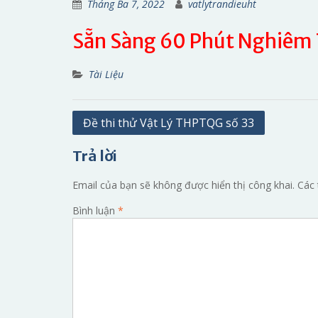
Tháng Ba 7, 2022
vatlytrandieuht
Sẵn Sàng 60 Phút Nghiêm
Tài Liệu
Điều
Đề thi thử Vật Lý THPTQG số 33
hướng
Trả lời
bài
viết
Email của bạn sẽ không được hiển thị công khai.
Các 
Bình luận
*