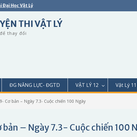
i Đại Học Vật Lý
YỆN THI VẬT LÝ
để thay đổi
ĐG NĂNG LỰC- ĐGTD
VẬT LÝ 12
Vật Lý 11
09- Cơ bản – Ngày 7.3- Cuộc chiến 100 Ngày
ơ bản – Ngày 7.3- Cuộc chiến 100 