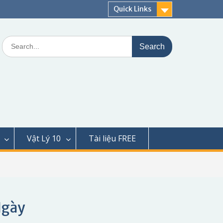
Quick Links
Search
for:
Vật Lý 10
Tài liệu FREE
Ngày