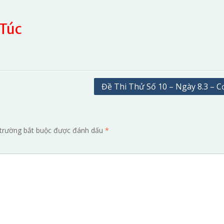
 Túc
Đề Thi Thử Số 10 – Ngày 8.3 – C
trường bắt buộc được đánh dấu
*