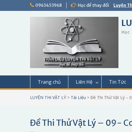
Skip
0963453968
Học để thay đổi
Luyện Th
to
content
LU
Học 
Trang chủ
Liên Hệ
Tin Tức
LUYỆN THI VẬT LÝ
>
Tài Liệu
>
Đề Thi Thử Vật Lý – 
Đề Thi Thử Vật Lý – 09- C