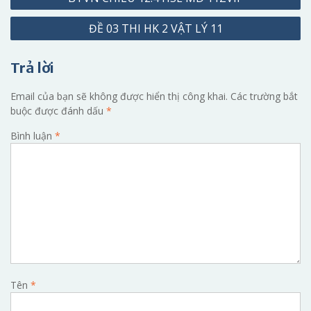
hướng
ĐỀ 03 THI HK 2 VẬT LÝ 11
bài
viết
Trả lời
Email của bạn sẽ không được hiển thị công khai.
Các trường bắt
buộc được đánh dấu
*
Bình luận
*
Tên
*