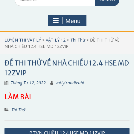
for:
Menu
LUYỆN THI VẬT LÝ
>
VẬT LÝ 12
>
Thi Thử
>
ĐỀ THI THỬ VỀ
NHÀ CHIỀU 12.4 HSE MD 12ZVIP
ĐỀ THI THỬ VỀ NHÀ CHIỀU 12.4 HSE MD
12ZVIP
Tháng Tư 12, 2022
vatlytrandieuht
LÀM BÀI
Thi Thử
Điều
BTVN CHIỀU 12.4 HSE MD 11ZVIP