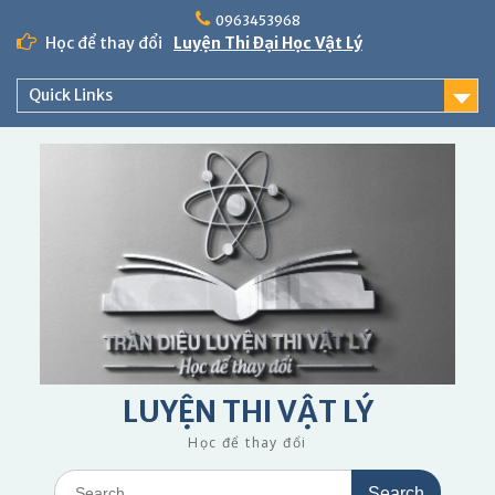
Skip
0963453968
to
Học để thay đổi
Luyện Thi Đại Học Vật Lý
content
Quick Links
LUYỆN THI VẬT LÝ
Học để thay đổi
Search