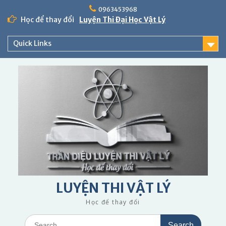
Skip
0963453968
to
Học để thay đổi
Luyện Thi Đại Học Vật Lý
content
Quick Links
LUYỆN THI VẬT LÝ
Học để thay đổi
Search