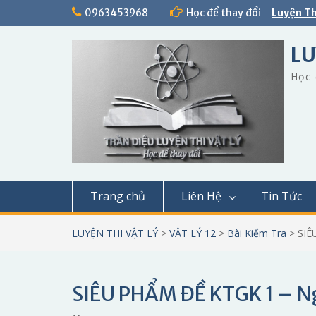
Skip
0963453968
Học để thay đổi
Luyện Th
to
content
LU
Học 
Trang chủ
Liên Hệ
Tin Tức
LUYỆN THI VẬT LÝ
>
VẬT LÝ 12
>
Bài Kiểm Tra
>
SIÊ
SIÊU PHẨM ĐỀ KTGK 1 – Ng