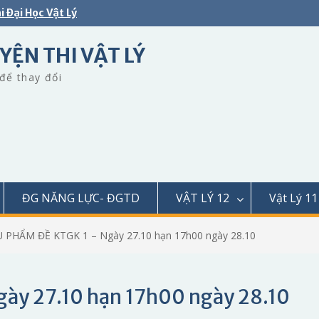
i Đại Học Vật Lý
YỆN THI VẬT LÝ
để thay đổi
ĐG NĂNG LỰC- ĐGTD
VẬT LÝ 12
Vật Lý 11
U PHẨM ĐỀ KTGK 1 – Ngày 27.10 hạn 17h00 ngày 28.10
ày 27.10 hạn 17h00 ngày 28.10