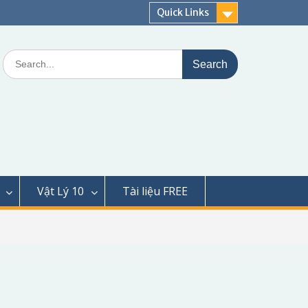
Quick Links
Search
for:
Vật Lý 10
Tài liệu FREE