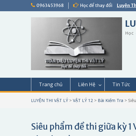
Skip
0963453968
Học để thay đổi
Luyện Th
to
content
LU
Học 
Trang chủ
Liên Hệ
Tin Tức
LUYỆN THI VẬT LÝ
>
VẬT LÝ 12
>
Bài Kiểm Tra
>
Siê
Siêu phẩm đề thi giữa kỳ 1