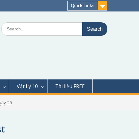
Quick Links
Search
for:
Vật Lý 10
Tài liệu FREE
gày 25
st