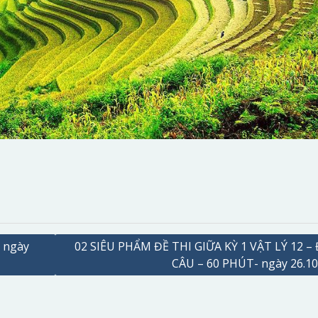
 ngày
02 SIÊU PHẨM ĐỀ THI GIỮA KỲ 1 VẬT LÝ 12 – 
CÂU – 60 PHÚT- ngày 26.10