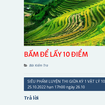
BẤM ĐỂ LẤY 10 ĐIỂM
Bài Kiểm Tra
Điều
SIÊU PHẨM LUYỆN THI GIỮA KỲ 1 VẬT LÝ 10
25.10.2022 hạn 17h00 ngày 26.10
hướng
bài
Trả lời
viết