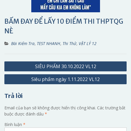
BẤM ĐAY ĐỂ LẤY 10 ĐIỂM THI THPTQG
NÈ
Bài Kiểm Tra
,
TEST NHANH
,
Thi Thử
,
VẬT LÝ 12
Điều
SIÊU PHẨM 30.10.2022 VL12
hướng
Siêu phẩm ngày 1.11.2022 VL12
bài
viết
Trả lời
Email của bạn sẽ không được hiển thị công khai.
Các trường bắt
buộc được đánh dấu
*
Bình luận
*