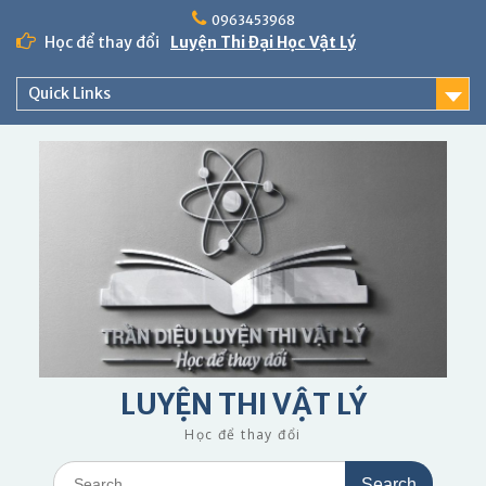
Skip
0963453968
to
Học để thay đổi
Luyện Thi Đại Học Vật Lý
content
Quick Links
LUYỆN THI VẬT LÝ
Học để thay đổi
Search