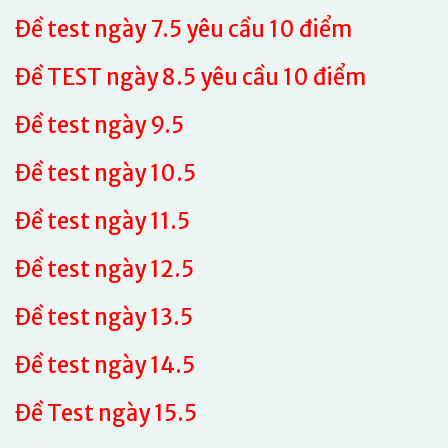
Đề test ngày 7.5 yêu cầu 10 điểm
Đề TEST ngày 8.5 yêu cầu 10 điểm
Đề test ngày 9.5
Đề test ngày 10.5
Đề test ngày 11.5
Đề test ngày 12.5
Đề test ngày 13.5
Đề test ngày 14.5
Đề Test ngày 15.5