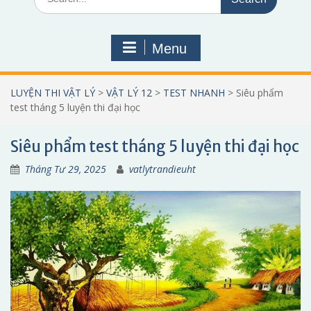
for:
Menu
LUYỆN THI VẬT LÝ
>
VẬT LÝ 12
>
TEST NHANH
>
Siêu phẩm
test tháng 5 luyện thi đại học
Siêu phẩm test tháng 5 luyện thi đại học
Tháng Tư 29, 2025
vatlytrandieuht