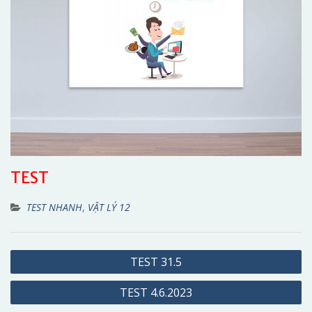
TEST
TEST NHANH
,
VẬT LÝ 12
Điều
TEST 31.5
hướng
TEST 4.6.2023
bài