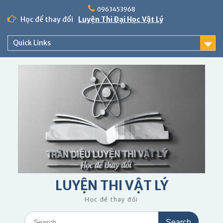
Skip
0963453968
to
Học để thay đổi
Luyện Thi Đại Học Vật Lý
content
Quick Links
LUYỆN THI VẬT LÝ
Học để thay đổi
Search