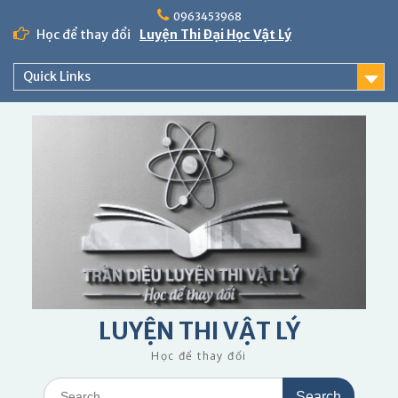
Skip
0963453968
to
Học để thay đổi
Luyện Thi Đại Học Vật Lý
content
Quick Links
LUYỆN THI VẬT LÝ
Học để thay đổi
Search