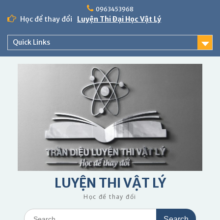
Skip
0963453968
to
Học để thay đổi
Luyện Thi Đại Học Vật Lý
content
Quick Links
LUYỆN THI VẬT LÝ
Học để thay đổi
Search