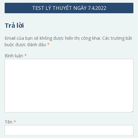
TEST LÝ THUYẾT NGÀY 7.4.2022
bài
viết
Trả lời
Email của bạn sẽ không được hiển thị công khai.
Các trường bắt
buộc được đánh dấu
*
Bình luận
*
Tên
*