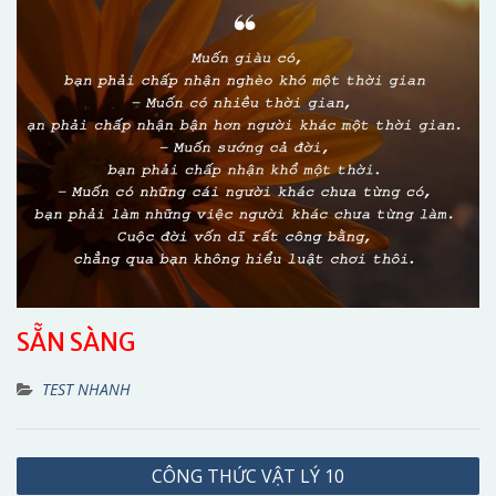
SẴN SÀNG
TEST NHANH
Điều
CÔNG THỨC VẬT LÝ 10
hướng