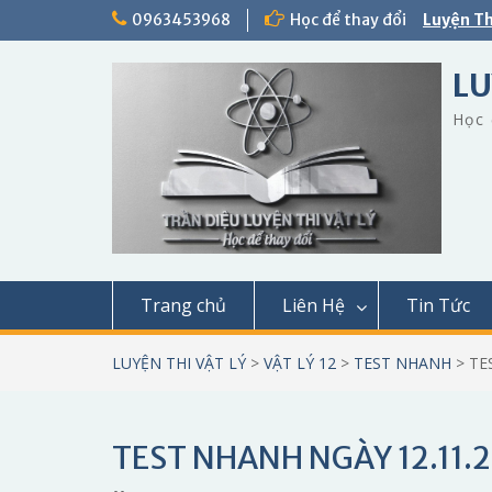
Skip
0963453968
Học để thay đổi
Luyện Th
to
content
LU
Học 
Trang chủ
Liên Hệ
Tin Tức
LUYỆN THI VẬT LÝ
>
VẬT LÝ 12
>
TEST NHANH
>
TE
TEST NHANH NGÀY 12.11.2