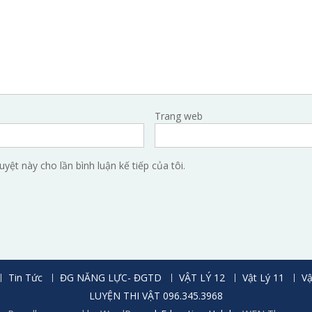
Trang web
uyệt này cho lần bình luận kế tiếp của tôi.
Tin Tức
ĐG NĂNG LỰC- ĐGTD
VẬT LÝ 12
Vật Lý 11
Vậ
LUYỆN THI VẬT 096.345.3968