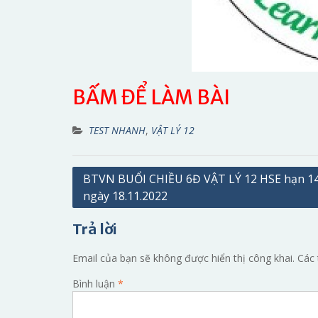
BẤM ĐỂ LÀM BÀI
TEST NHANH
,
VẬT LÝ 12
Điều
BTVN BUỔI CHIỀU 6Đ VẬT LÝ 12 HSE hạn 1
ngày 18.11.2022
hướng
bài
Trả lời
viết
Email của bạn sẽ không được hiển thị công khai.
Các 
Bình luận
*