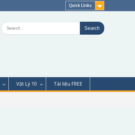
Quick Links
Search
for:
Vật Lý 10
Tài liệu FREE