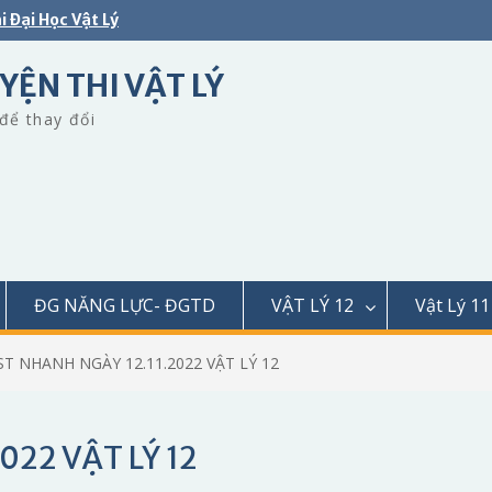
i Đại Học Vật Lý
YỆN THI VẬT LÝ
để thay đổi
ĐG NĂNG LỰC- ĐGTD
VẬT LÝ 12
Vật Lý 11
ST NHANH NGÀY 12.11.2022 VẬT LÝ 12
022 VẬT LÝ 12