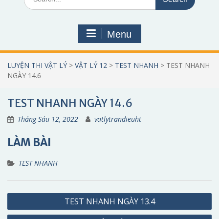
for:
Menu
LUYỆN THI VẬT LÝ
>
VẬT LÝ 12
>
TEST NHANH
>
TEST NHANH
NGÀY 14.6
TEST NHANH NGÀY 14.6
Tháng Sáu 12, 2022
vatlytrandieuht
LÀM BÀI
TEST NHANH
Điều
TEST NHANH NGÀY 13.4
hướng