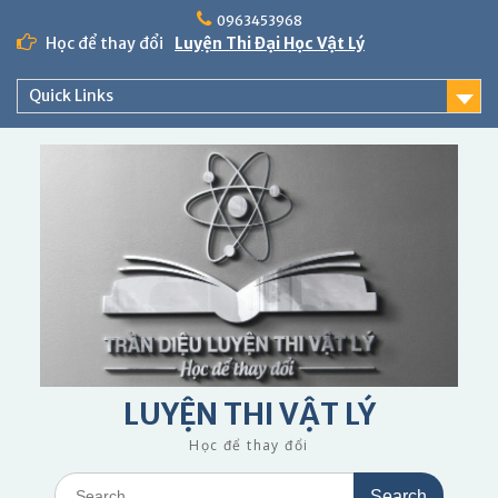
Skip
0963453968
to
Học để thay đổi
Luyện Thi Đại Học Vật Lý
content
Quick Links
LUYỆN THI VẬT LÝ
Học để thay đổi
Search