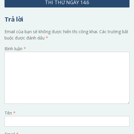
THI THỬ NGÀY 14.6
bài
viết
Trả lời
Email của bạn sẽ không được hiển thị công khai.
Các trường bắt
buộc được đánh dấu
*
Bình luận
*
Tên
*