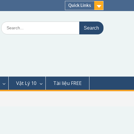
Quick Links
Search
for:
Vật Lý 10
Tài liệu FREE