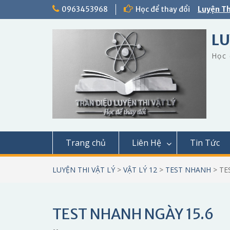
Skip
0963453968
Học để thay đổi
Luyện Th
to
content
LU
Học 
Trang chủ
Liên Hệ
Tin Tức
LUYỆN THI VẬT LÝ
>
VẬT LÝ 12
>
TEST NHANH
>
TE
TEST NHANH NGÀY 15.6