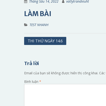
Tháng Sáu 14, 2022
vatlytrandieuht
LÀM BÀI
TEST NHANH
Điều
THI THỬ NGÀY 14.6
hướng
bài
viết
Trả lời
Email của bạn sẽ không được hiển thị công khai.
Các 
Bình luận
*