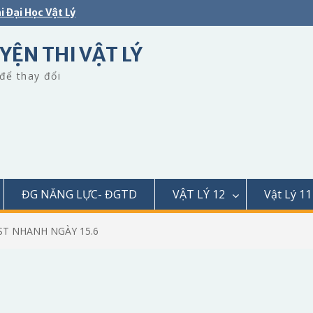
i Đại Học Vật Lý
YỆN THI VẬT LÝ
để thay đổi
ĐG NĂNG LỰC- ĐGTD
VẬT LÝ 12
Vật Lý 11
ST NHANH NGÀY 15.6