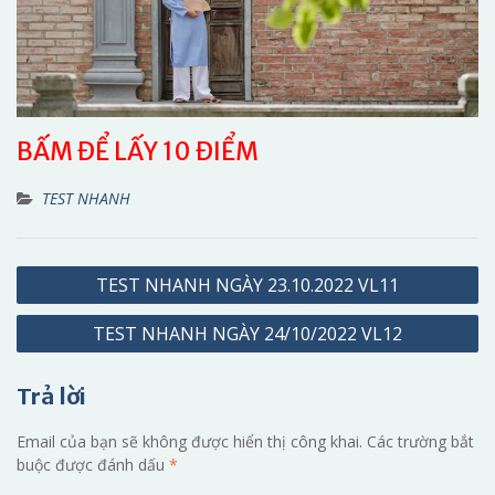
BẤM ĐỂ LẤY 10 ĐIỂM
TEST NHANH
Điều
TEST NHANH NGÀY 23.10.2022 VL11
hướng
TEST NHANH NGÀY 24/10/2022 VL12
bài
viết
Trả lời
Email của bạn sẽ không được hiển thị công khai.
Các trường bắt
buộc được đánh dấu
*