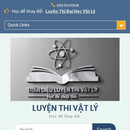
Skip
0963453968
to
Học để thay đổi
Luyện Thi Đại Học Vật Lý
content
Quick Links
LUYỆN THI VẬT LÝ
Học để thay đổi
Search