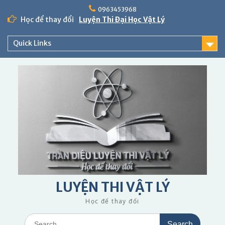
Skip
0963453968
to
Học để thay đổi
Luyện Thi Đại Học Vật Lý
content
Quick Links
LUYỆN THI VẬT LÝ
Học để thay đổi
Search