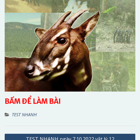
BẤM ĐỂ LÀM BÀI
TEST NHANH
Điều
TEST NHANH ngày 7.10.2022 vật lý 12