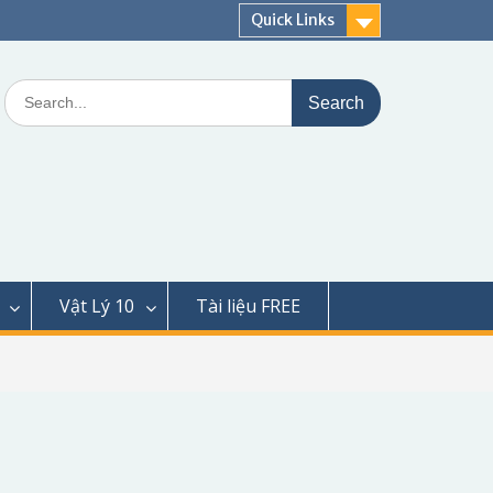
Quick Links
Search
for:
Vật Lý 10
Tài liệu FREE