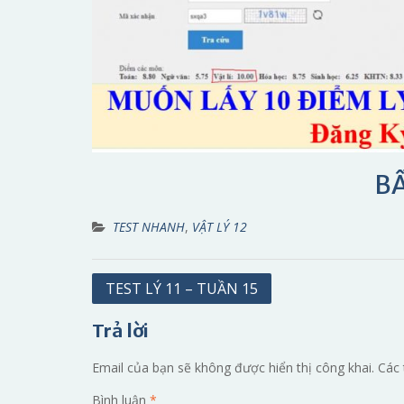
BẤ
TEST NHANH
,
VẬT LÝ 12
Điều
TEST LÝ 11 – TUẦN 15
hướng
Trả lời
bài
viết
Email của bạn sẽ không được hiển thị công khai.
Các 
Bình luận
*