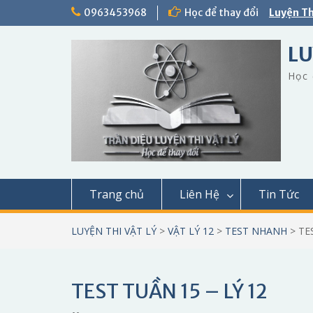
Skip
0963453968
Học để thay đổi
Luyện Th
to
content
LU
Học 
Trang chủ
Liên Hệ
Tin Tức
LUYỆN THI VẬT LÝ
>
VẬT LÝ 12
>
TEST NHANH
>
TE
TEST TUẦN 15 – LÝ 12