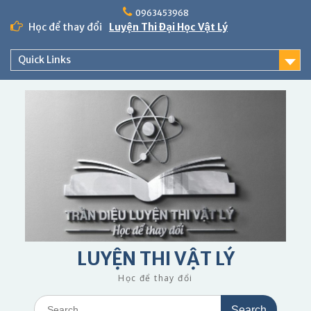
Skip
0963453968
to
Học để thay đổi
Luyện Thi Đại Học Vật Lý
content
Quick Links
LUYỆN THI VẬT LÝ
Học để thay đổi
Search