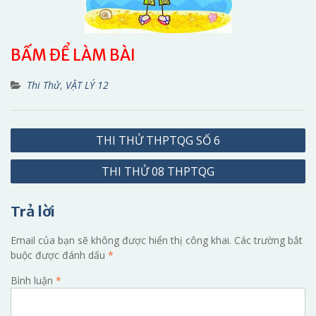
BẤM ĐỂ LÀM BÀI
Thi Thử
,
VẬT LÝ 12
Điều
THI THỬ THPTQG SỐ 6
hướng
THI THỬ 08 THPTQG
bài
viết
Trả lời
Email của bạn sẽ không được hiển thị công khai.
Các trường bắt
buộc được đánh dấu
*
Bình luận
*