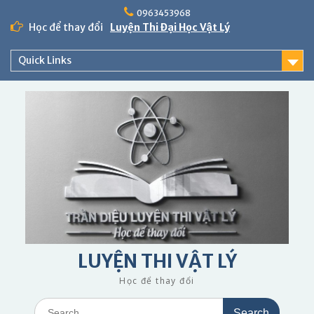
Skip
0963453968
to
Học để thay đổi
Luyện Thi Đại Học Vật Lý
content
Quick Links
LUYỆN THI VẬT LÝ
Học để thay đổi
Search