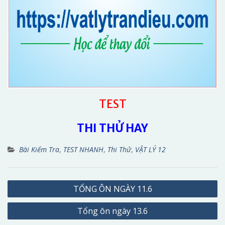
TEST
THI THỬ HAY
Bài Kiểm Tra
,
TEST NHANH
,
Thi Thử
,
VẬT LÝ 12
Điều
TỔNG ÔN NGÀY 11.6
hướng
Tổng ôn ngày 13.6
bài