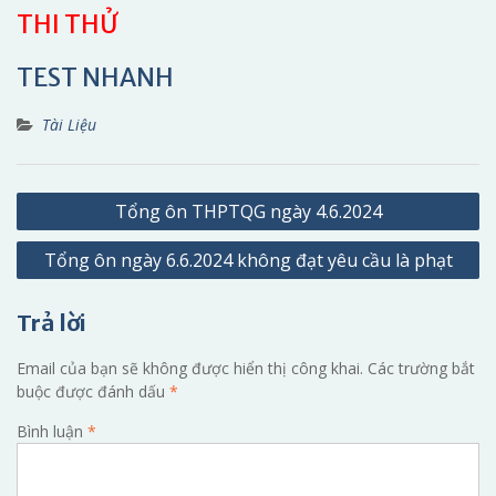
THI THỬ
TEST NHANH
Tài Liệu
Điều
Tổng ôn THPTQG ngày 4.6.2024
hướng
Tổng ôn ngày 6.6.2024 không đạt yêu cầu là phạt
bài
viết
Trả lời
Email của bạn sẽ không được hiển thị công khai.
Các trường bắt
buộc được đánh dấu
*
Bình luận
*