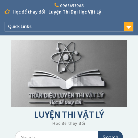
Skip
0963453968
to
Học để thay đổi
Luyện Thi Đại Học Vật Lý
content
Quick Links
LUYỆN THI VẬT LÝ
Học để thay đổi
Search