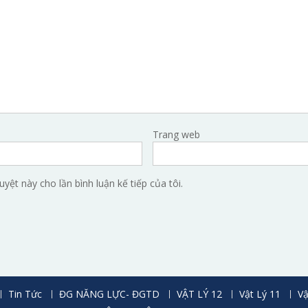
Trang web
uyệt này cho lần bình luận kế tiếp của tôi.
Tin Tức
ĐG NĂNG LỰC- ĐGTD
VẬT LÝ 12
Vật Lý 11
Vậ