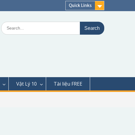
Quick Links
Search
for:
Vật Lý 10
Tài liệu FREE