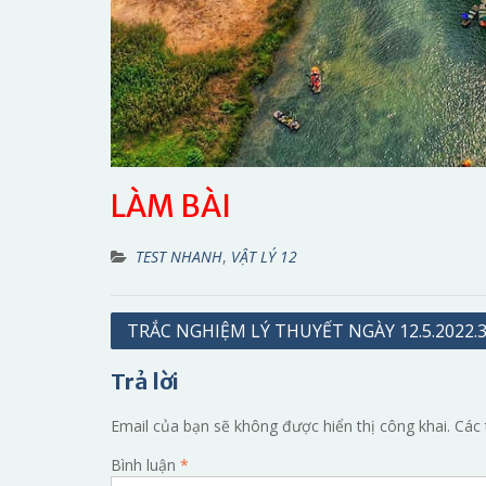
LÀM BÀI
TEST NHANH
,
VẬT LÝ 12
Điều
TRẮC NGHIỆM LÝ THUYẾT NGÀY 12.5.2022.
hướng
Trả lời
bài
viết
Email của bạn sẽ không được hiển thị công khai.
Các 
Bình luận
*