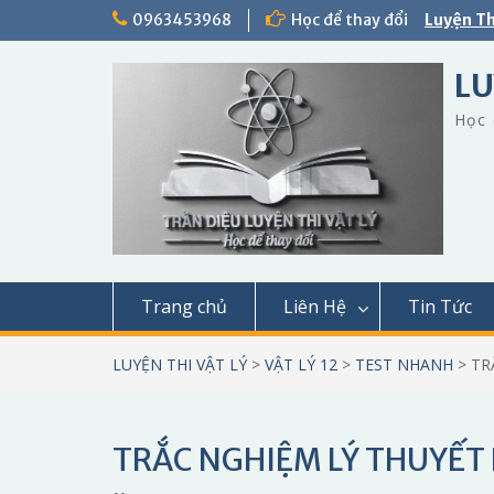
Skip
0963453968
Học để thay đổi
Luyện Th
to
content
LU
Học 
Trang chủ
Liên Hệ
Tin Tức
LUYỆN THI VẬT LÝ
>
VẬT LÝ 12
>
TEST NHANH
>
TR
TRẮC NGHIỆM LÝ THUYẾT 