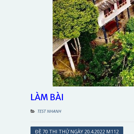
LÀM BÀI
TEST NHANH
Điều
ĐỀ 70 THI THỬ NGÀY 20.4.2022 M112