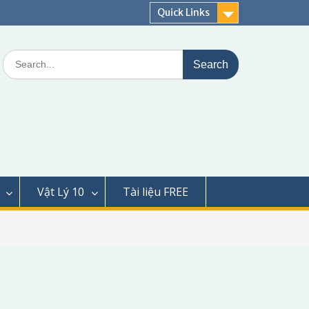
Quick Links
Search
for:
Vật Lý 10
Tài liệu FREE