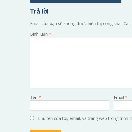
hướng
Trả lời
bài
viết
Email của bạn sẽ không được hiển thị công khai.
Các 
Bình luận
*
Tên
*
Email
*
Lưu tên của tôi, email, và trang web trong trình d