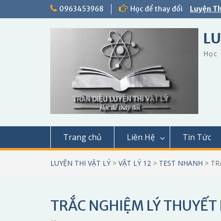
Skip
0963453968
Học để thay đổi
Luyện Th
to
content
LU
Học 
Trang chủ
Liên Hệ
Tin Tức
LUYỆN THI VẬT LÝ
>
VẬT LÝ 12
>
TEST NHANH
>
TR
TRẮC NGHIỆM LÝ THUYẾT 