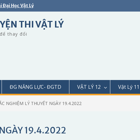
i Đại Học Vật Lý
YỆN THI VẬT LÝ
để thay đổi
ĐG NĂNG LỰC- ĐGTD
VẬT LÝ 12
Vật Lý 11
ẮC NGHIỆM LÝ THUYẾT NGÀY 19.4.2022
NGÀY 19.4.2022