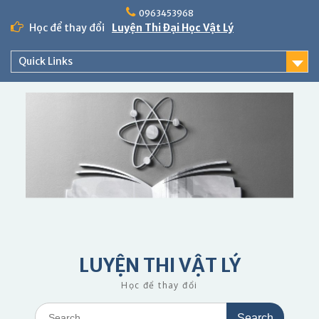
Skip
0963453968
to
Học để thay đổi
Luyện Thi Đại Học Vật Lý
content
Quick Links
LUYỆN THI VẬT LÝ
Học để thay đổi
Search