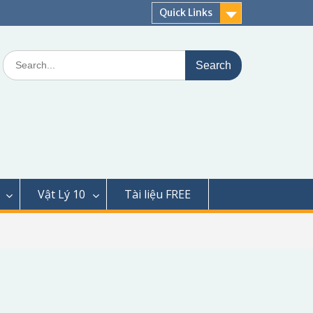
Quick Links
Search
for:
Vật Lý 10
Tài liệu FREE