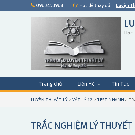
Skip
0963453968
Học để thay đổi
Luyện Th
to
content
LU
Học 
Trang chủ
Liên Hệ
Tin Tức
LUYỆN THI VẬT LÝ
>
VẬT LÝ 12
>
TEST NHANH
>
TR
TRẮC NGHIỆM LÝ THUYẾT 