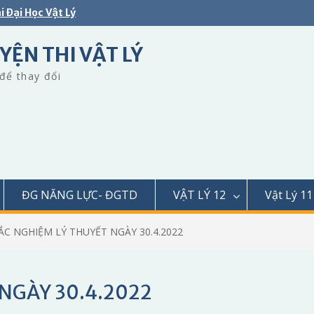
i Đại Học Vật Lý
YỆN THI VẬT LÝ
để thay đổi
ĐG NĂNG LỰC- ĐGTD
VẬT LÝ 12
Vật Lý 11
ẮC NGHIỆM LÝ THUYẾT NGÀY 30.4.2022
NGÀY 30.4.2022