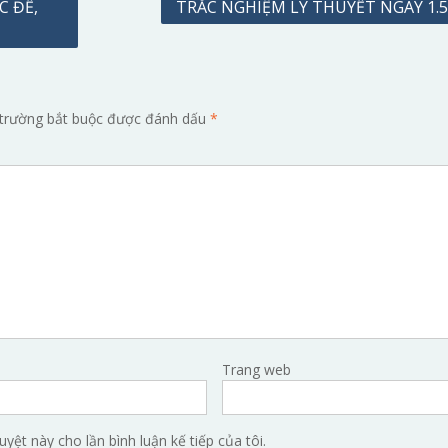
C ĐỀ,
TRẮC NGHIỆM LÝ THUYẾT NGÀY 1.5
trường bắt buộc được đánh dấu
*
Trang web
uyệt này cho lần bình luận kế tiếp của tôi.