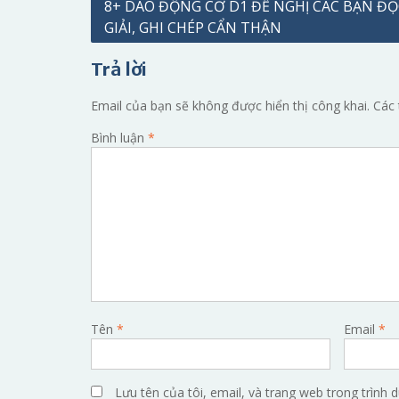
Điều
8+ DAO ĐỘNG CƠ D1 ĐỀ NGHỊ CÁC BẠN ĐỌ
GIẢI, GHI CHÉP CẨN THẬN
hướng
bài
Trả lời
viết
Email của bạn sẽ không được hiển thị công khai.
Các 
Bình luận
*
Tên
*
Email
*
Lưu tên của tôi, email, và trang web trong trình d