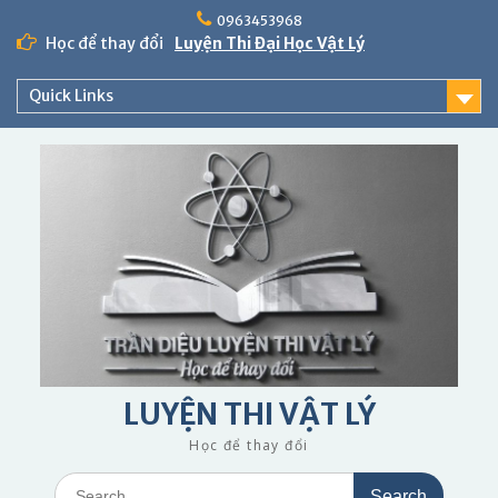
Skip
0963453968
to
Học để thay đổi
Luyện Thi Đại Học Vật Lý
content
Quick Links
LUYỆN THI VẬT LÝ
Học để thay đổi
Search