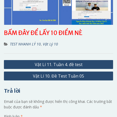
BẤM ĐÂY ĐỂ LẤY 10 ĐIỂM NÈ
TEST NHANH LÝ 10
,
Vật Lý 10
Điều
Vật Lí 11. Tuần 4. đề test
hướng
Vật Lí 10. Đề Test Tuần 05
bài
viết
Trả lời
Email của bạn sẽ không được hiển thị công khai.
Các trường bắt
buộc được đánh dấu
*
Bình luận
*