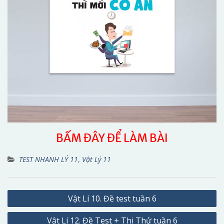
BẤM ĐÂY ĐỂ LÀM BÀI
TEST NHANH LÝ 11
,
Vật Lý 11
Điều
Vật Lí 10. Đề test tuần 6
hướng
Vật Lí 12. Đề Test + Thi Thử tuần 6
bài