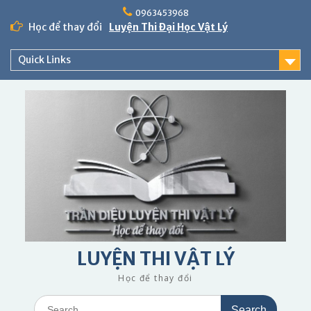
Skip
0963453968
to
Học để thay đổi
Luyện Thi Đại Học Vật Lý
content
Quick Links
LUYỆN THI VẬT LÝ
Học để thay đổi
Search