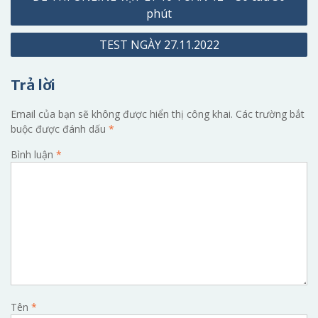
hướng
phút
bài
TEST NGÀY 27.11.2022
viết
Trả lời
Email của bạn sẽ không được hiển thị công khai.
Các trường bắt
buộc được đánh dấu
*
Bình luận
*
Tên
*