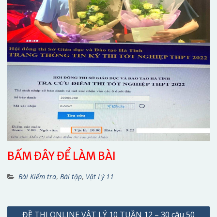
BẤM ĐÂY ĐỂ LÀM BÀI
Bài Kiểm tra
,
Bài tập
,
Vật Lý 11
Điều
ĐỀ THI ONLINE VẬT LÝ 10 TUẦN 12 – 30 câu 50