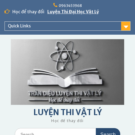
Skip
0963453968
to
Học để thay đổi
Luyện Thi Đại Học Vật Lý
content
Quick Links
LUYỆN THI VẬT LÝ
Học để thay đổi
Search