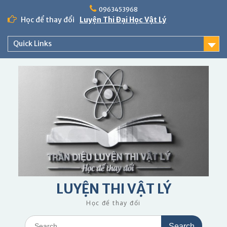
Skip
0963453968
to
Học để thay đổi
Luyện Thi Đại Học Vật Lý
content
Quick Links
LUYỆN THI VẬT LÝ
Học để thay đổi
Search