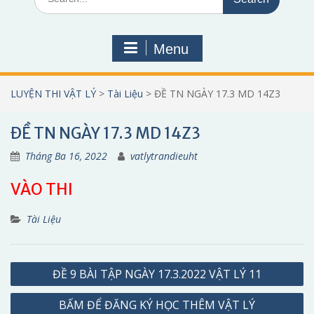
for:
Menu
LUYỆN THI VẬT LÝ
>
Tài Liệu
>
ĐỀ TN NGÀY 17.3 MD 14Z3
ĐỀ TN NGÀY 17.3 MD 14Z3
Tháng Ba 16, 2022
vatlytrandieuht
VÀO THI
Tài Liệu
Điều
ĐỀ 9 BÀI TẬP NGÀY 17.3.2022 VẬT LÝ 11
hướng
BẤM ĐỂ ĐĂNG KÝ HỌC THÊM VẬT LÝ
bài