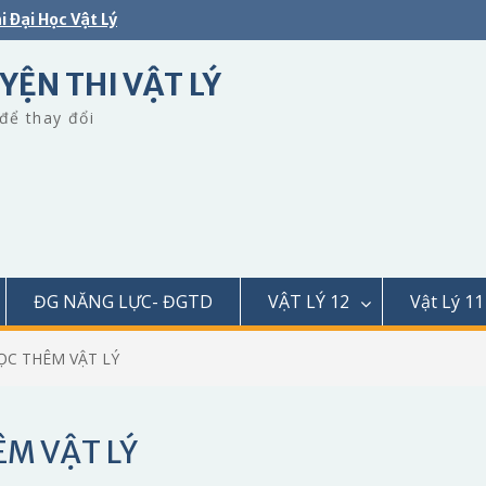
i Đại Học Vật Lý
YỆN THI VẬT LÝ
để thay đổi
ĐG NĂNG LỰC- ĐGTD
VẬT LÝ 12
Vật Lý 11
ỌC THÊM VẬT LÝ
ÊM VẬT LÝ