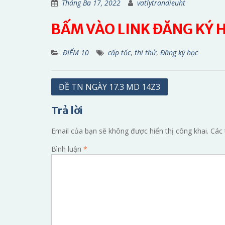
Tháng Ba 17, 2022
vatlytrandieuht
BẤM VÀO LINK ĐĂNG KÝ 
ĐIỂM 10
cấp tốc
,
thi thử
,
Đăng ký học
Điều
ĐỀ TN NGÀY 17.3 MD 14Z3
hướng
Trả lời
bài
viết
Email của bạn sẽ không được hiển thị công khai.
Các 
Bình luận
*