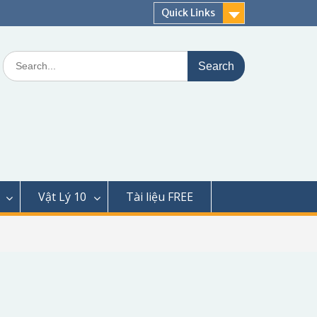
Quick Links
Search
for:
Vật Lý 10
Tài liệu FREE