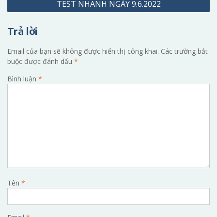
TEST NHANH NGÀY 9.6.2022
bài
viết
Trả lời
Email của bạn sẽ không được hiển thị công khai.
Các trường bắt
buộc được đánh dấu
*
Bình luận
*
Tên
*