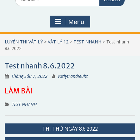
for:
Menu
LUYỆN THI VẬT LÝ
>
VẬT LÝ 12
>
TEST NHANH
>
Test nhanh
8.6.2022
Test nhanh 8.6.2022
Tháng Sáu 7, 2022
vatlytrandieuht
LÀM BÀI
TEST NHANH
Điều
THI THỬ NGÀY 8.6.2022
hướng