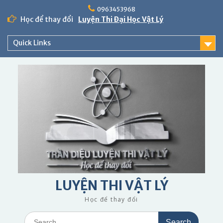
Skip
0963453968
to
Học để thay đổi
Luyện Thi Đại Học Vật Lý
content
Quick Links
LUYỆN THI VẬT LÝ
Học để thay đổi
Search