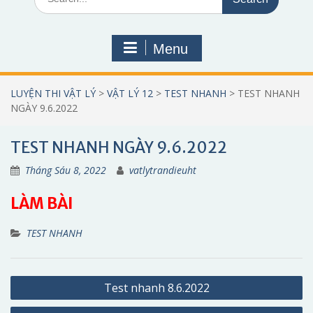
for:
Menu
LUYỆN THI VẬT LÝ
>
VẬT LÝ 12
>
TEST NHANH
>
TEST NHANH
NGÀY 9.6.2022
TEST NHANH NGÀY 9.6.2022
Tháng Sáu 8, 2022
vatlytrandieuht
LÀM BÀI
TEST NHANH
Điều
Test nhanh 8.6.2022
hướng