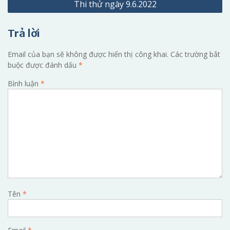
Thi thử ngày 9.6.2022
bài
viết
Trả lời
Email của bạn sẽ không được hiển thị công khai.
Các trường bắt
buộc được đánh dấu
*
Bình luận
*
Tên
*