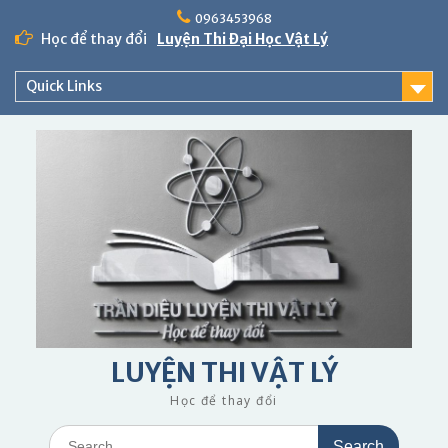
Skip
0963453968
to
Học để thay đổi
Luyện Thi Đại Học Vật Lý
content
Quick Links
LUYỆN THI VẬT LÝ
Học để thay đổi
Search