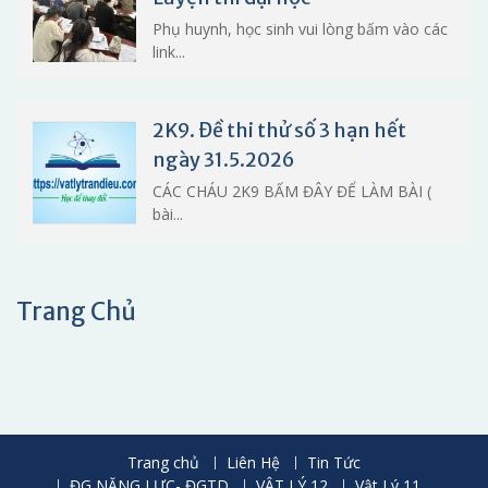
Phụ huynh, học sinh vui lòng bấm vào các
link...
2K9. Đề thi thử số 3 hạn hết
ngày 31.5.2026
CÁC CHÁU 2K9 BẤM ĐÂY ĐỂ LÀM BÀI (
bài...
Trang Chủ
Trang chủ
Liên Hệ
Tin Tức
ĐG NĂNG LỰC- ĐGTD
VẬT LÝ 12
Vật Lý 11