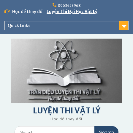
Skip
0963453968
to
Học để thay đổi
Luyện Thi Đại Học Vật Lý
content
Quick Links
LUYỆN THI VẬT LÝ
Học để thay đổi
Search