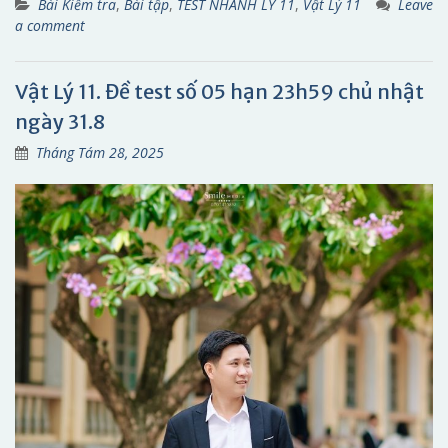
Bài Kiểm tra
,
Bài tập
,
TEST NHANH LÝ 11
,
Vật Lý 11
Leave
a comment
Vật Lý 11. Đề test số 05 hạn 23h59 chủ nhật
ngày 31.8
Tháng Tám 28, 2025