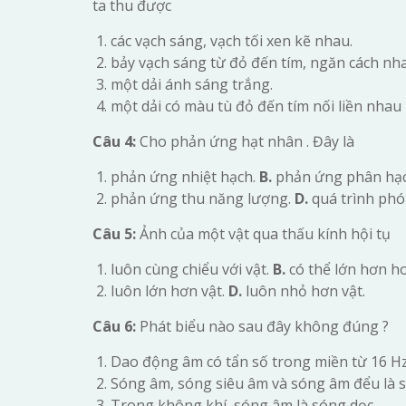
ta thu được
các vạch sáng, vạch tối xen kẽ nhau.
bảy vạch sáng từ đỏ đến tím, ngăn cách n
một dải ánh sáng trắng.
một dải có màu tù đỏ đến tím nối liền nhau 
Câu 4:
Cho phản ứng hạt nhân . Đây là
phản ứng nhiệt hạch.
B.
phản ứng phân hạ
phản ứng thu năng lượng.
D.
quá trình phó
Câu 5:
Ảnh của một vật qua thấu kính hội tụ
luôn cùng chiểu với vật.
B.
có thể lớn hơn h
luôn lớn hơn vật.
D.
luôn nhỏ hơn vật.
Câu 6:
Phát biểu nào sau đây không đúng ?
Dao động âm có tẩn số trong miền từ 16 Hz
Sóng âm, sóng siêu âm và sóng âm đểu là s
Trong không khí, sóng âm là sóng dọc.