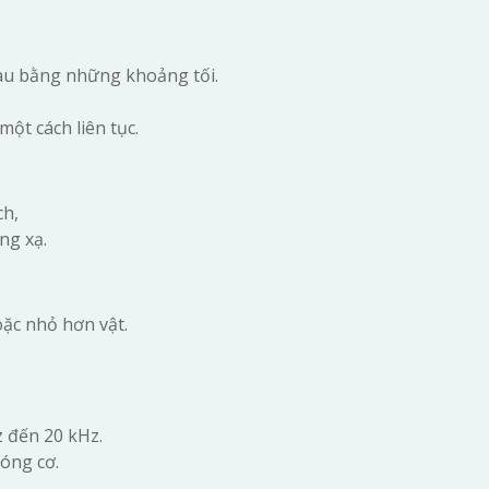
hau bằng những khoảng tối.
một cách liên tục.
ch,
ng xạ.
oặc nhỏ hơn vật.
 đến 20 kHz.
óng cơ.