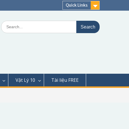
Quick Links
Search
for:
Vật Lý 10
Tài liệu FREE