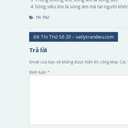
Sóng siêu ầm là sóng âm mà tai người khô
Thi Thử
Điều
Đề Thi Thử Số 20 – vatlytrandieu.com
hướng
Trả lời
bài
viết
Email của bạn sẽ không được hiển thị công khai.
Các 
Bình luận
*