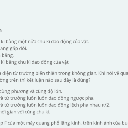
a
u kì bằng một nửa chu kì dao động của vật.
tăng gấp đôi.
n bằng.
 kì bằng chu kì dao động của vật.
a điện từ trường biến thiên trong không gian. Khi nói vể qu
ờng trên thì kết luận nào sau đây là đúng?
cùng phương và cùng độ lớn.
và từ trường luôn luôn dao động ngược pha.
và từ trường luôn luôn dao động lệch pha nhau π/2.
ời gian với cùng chu kì.
 F của một máy quang phổ lăng kính, trên kính ảnh của bu