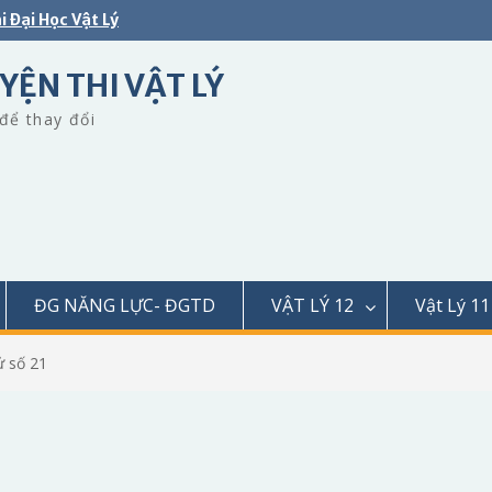
i Đại Học Vật Lý
YỆN THI VẬT LÝ
để thay đổi
ĐG NĂNG LỰC- ĐGTD
VẬT LÝ 12
Vật Lý 11
ử số 21