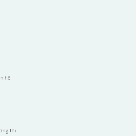
an hệ
ồng tối