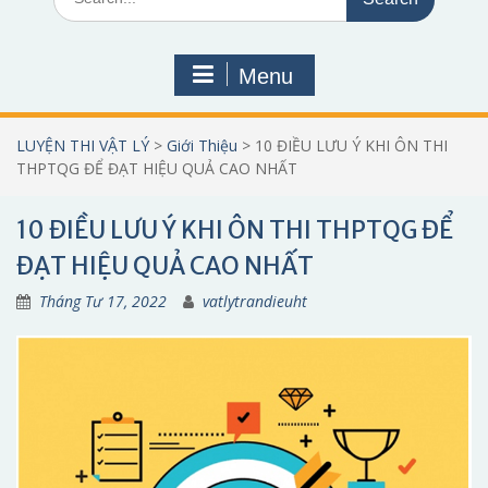
for:
Menu
LUYỆN THI VẬT LÝ
>
Giới Thiệu
>
10 ĐIỀU LƯU Ý KHI ÔN THI
THPTQG ĐỂ ĐẠT HIỆU QUẢ CAO NHẤT
10 ĐIỀU LƯU Ý KHI ÔN THI THPTQG ĐỂ
ĐẠT HIỆU QUẢ CAO NHẤT
Tháng Tư 17, 2022
vatlytrandieuht