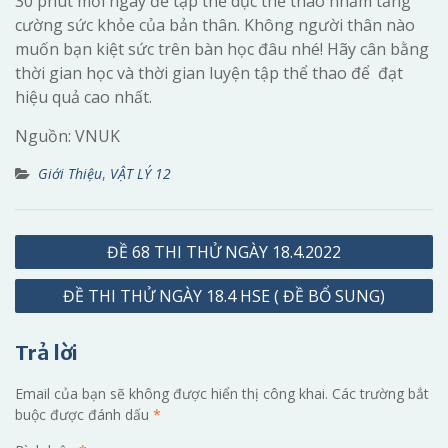
30 phút mỗi ngày để tập thể dục thể thao nhằm tăng
cường sức khỏe của bản thân. Không người thân nào
muốn bạn kiệt sức trên bàn học đâu nhé! Hãy cân bằng
thời gian học và thời gian luyện tập thể thao để đạt
hiệu quả cao nhất.
Nguồn: VNUK
Giới Thiệu
,
VẬT LÝ 12
Điều
ĐỀ 68 THI THỬ NGÀY 18.4.2022
hướng
ĐỀ THI THỬ NGÀY 18.4 HSE ( ĐỀ BỔ SUNG)
bài
viết
Trả lời
Email của bạn sẽ không được hiển thị công khai.
Các trường bắt
buộc được đánh dấu
*