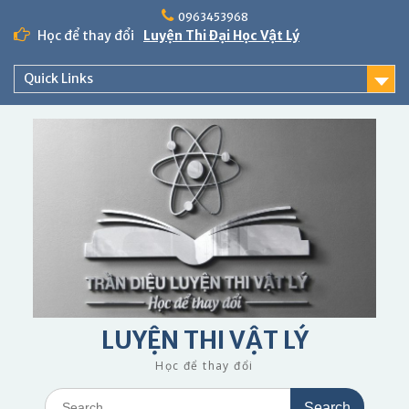
Skip
0963453968
to
Học để thay đổi
Luyện Thi Đại Học Vật Lý
content
Quick Links
LUYỆN THI VẬT LÝ
Học để thay đổi
Search