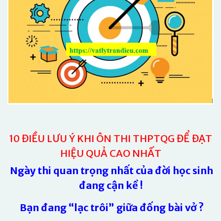
10 ĐIỀU LƯU Ý KHI ÔN THI THPTQG ĐỂ ĐẠT
HIỆU QUẢ CAO NHẤT
Ngày thi quan trọng nhất của đời học sinh
đang cận kề !
Bạn đang “lạc trôi” giữa đống bài vở ?