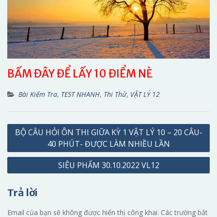
BẤM ĐÂY ĐỂ LẤY 10 ĐIỂM NÈ
Bài Kiểm Tra
,
TEST NHANH
,
Thi Thử
,
VẬT LÝ 12
Điều
BỘ CÂU HỎI ÔN THI GIỮA KỲ 1 VẬT LÝ 10 – 20 CÂU-
hướng
40 PHÚT- ĐƯỢC LÀM NHIỀU LẦN
bài
SIÊU PHẨM 30.10.2022 VL12
viết
Trả lời
Email của bạn sẽ không được hiển thị công khai.
Các trường bắt