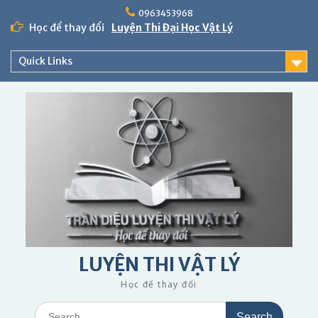
Skip
0963453968
to
Học để thay đổi
Luyện Thi Đại Học Vật Lý
content
Quick Links
LUYỆN THI VẬT LÝ
Học để thay đổi
Search