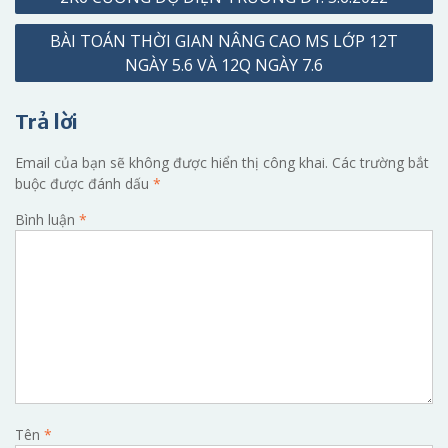
hướng
BÀI TOÁN THỜI GIAN NÂNG CAO MS LỚP 12T
bài
NGÀY 5.6 VÀ 12Q NGÀY 7.6
viết
Trả lời
Email của bạn sẽ không được hiển thị công khai.
Các trường bắt
buộc được đánh dấu
*
Bình luận
*
Tên
*