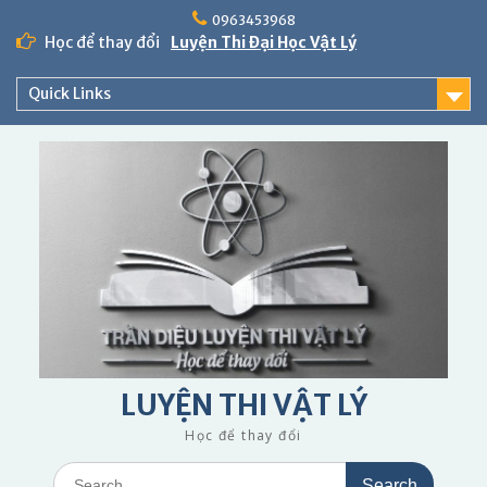
Skip
0963453968
to
Học để thay đổi
Luyện Thi Đại Học Vật Lý
content
Quick Links
LUYỆN THI VẬT LÝ
Học để thay đổi
Search