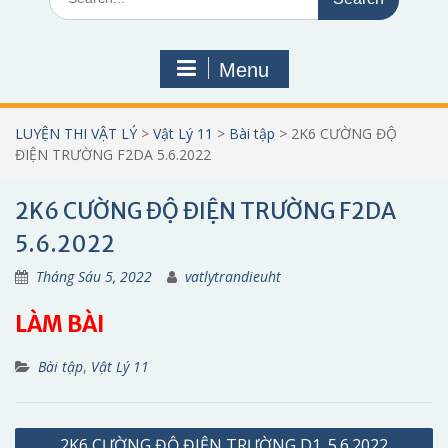
for:
Menu
LUYỆN THI VẬT LÝ
>
Vật Lý 11
>
Bài tập
>
2K6 CƯỜNG ĐỘ
ĐIỆN TRƯỜNG F2DA 5.6.2022
2K6 CƯỜNG ĐỘ ĐIỆN TRƯỜNG F2DA
5.6.2022
Tháng Sáu 5, 2022
vatlytrandieuht
LÀM BÀI
Bài tập
,
Vật Lý 11
Điều
2K6 CƯỜNG ĐỘ ĐIỆN TRƯỜNG D1. 5.6.2022