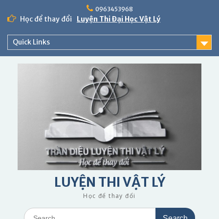
Skip
0963453968
to
Học để thay đổi
Luyện Thi Đại Học Vật Lý
content
Quick Links
LUYỆN THI VẬT LÝ
Học để thay đổi
Search