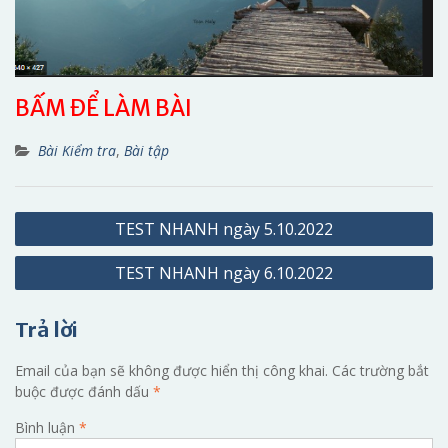
BẤM ĐỂ LÀM BÀI
Bài Kiểm tra
,
Bài tập
Điều
TEST NHANH ngày 5.10.2022
hướng
TEST NHANH ngày 6.10.2022
bài
viết
Trả lời
Email của bạn sẽ không được hiển thị công khai.
Các trường bắt
buộc được đánh dấu
*
Bình luận
*