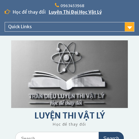
Skip
0963453968
to
Học để thay đổi
Luyện Thi Đại Học Vật Lý
content
Quick Links
LUYỆN THI VẬT LÝ
Học để thay đổi
Search