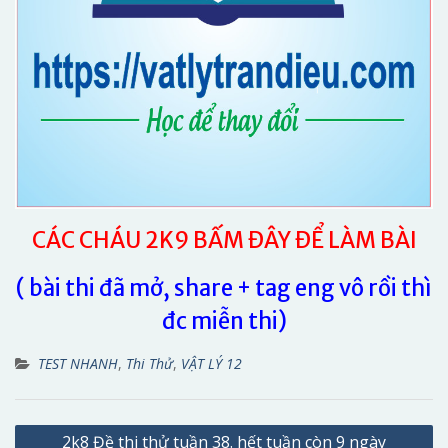
CÁC CHÁU 2K9 BẤM ĐÂY ĐỂ LÀM BÀI
( bài thi đã mở, share + tag eng vô rồi thì
đc miễn thi)
TEST NHANH
,
Thi Thử
,
VẬT LÝ 12
Điều
2k8 Đề thi thử tuần 38. hết tuần còn 9 ngày