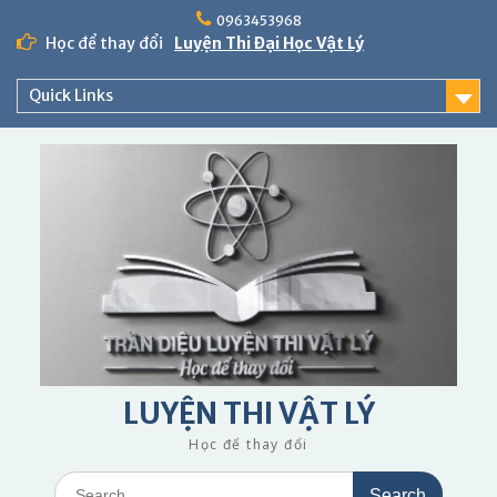
Skip
0963453968
to
Học để thay đổi
Luyện Thi Đại Học Vật Lý
content
Quick Links
LUYỆN THI VẬT LÝ
Học để thay đổi
Search