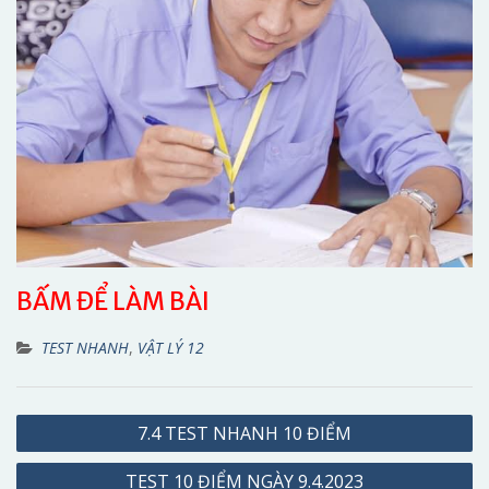
BẤM ĐỂ LÀM BÀI
TEST NHANH
,
VẬT LÝ 12
Điều
7.4 TEST NHANH 10 ĐIỂM
hướng
TEST 10 ĐIỂM NGÀY 9.4.2023
bài