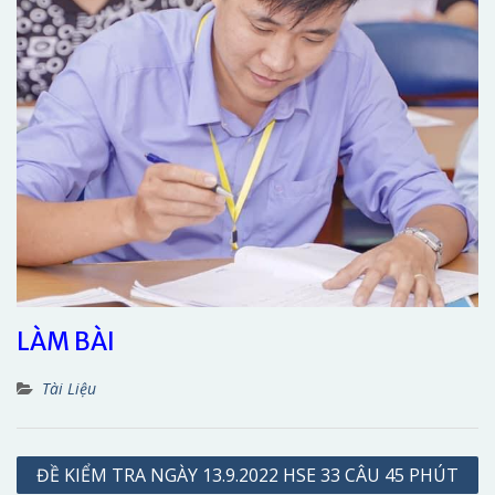
LÀM BÀI
Tài Liệu
Điều
ĐỀ KIỂM TRA NGÀY 13.9.2022 HSE 33 CÂU 45 PHÚT
hướng