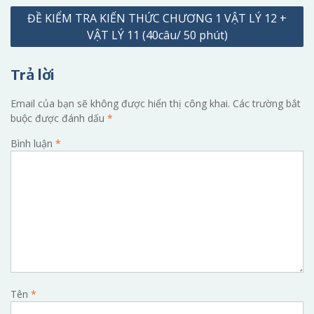
ĐỀ KIỂM TRA KIẾN THỨC CHƯƠNG 1 VẬT LÝ 12 +
bài
VẬT LÝ 11 (40câu/ 50 phút)
viết
Trả lời
Email của bạn sẽ không được hiển thị công khai.
Các trường bắt
buộc được đánh dấu
*
Bình luận
*
Tên
*