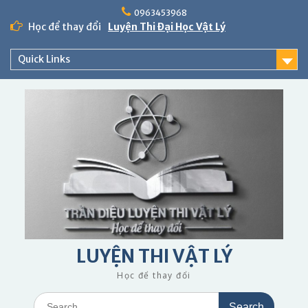
Skip
0963453968
to
Học để thay đổi
Luyện Thi Đại Học Vật Lý
content
Quick Links
LUYỆN THI VẬT LÝ
Học để thay đổi
Search