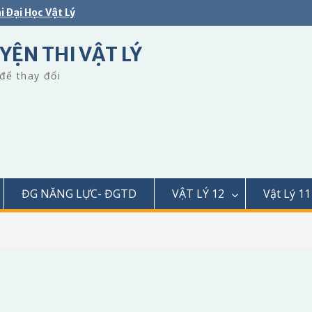
i Đại Học Vật Lý
YỆN THI VẬT LÝ
để thay đổi
ĐG NĂNG LỰC- ĐGTD
VẬT LÝ 12
Vật Lý 11