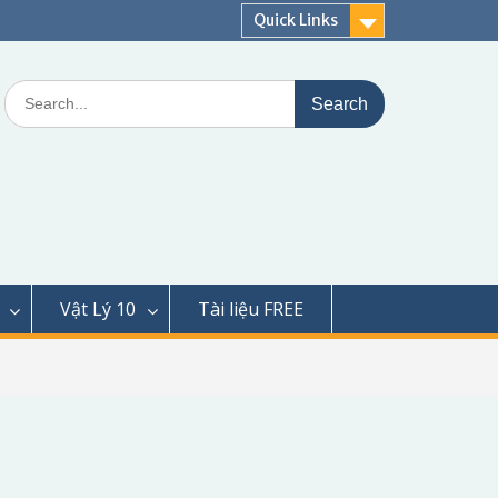
Quick Links
Search
for:
Vật Lý 10
Tài liệu FREE