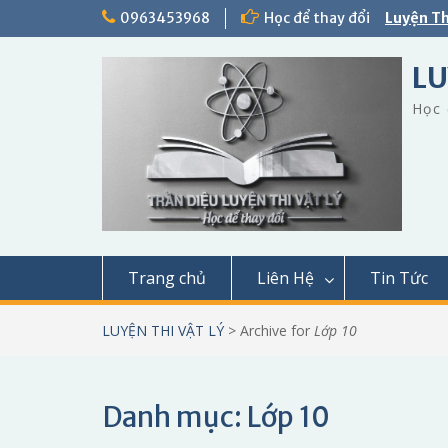
Skip
0963453968
Học để thay đổi
Luyện Th
to
content
LU
Học 
Trang chủ
Liên Hệ
Tin Tức
LUYỆN THI VẬT LÝ
>
Archive for
Lớp 10
Danh mục:
Lớp 10