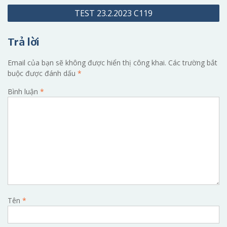
TEST 23.2.2023 C119
bài
viết
Trả lời
Email của bạn sẽ không được hiển thị công khai.
Các trường bắt
buộc được đánh dấu
*
Bình luận
*
Tên
*