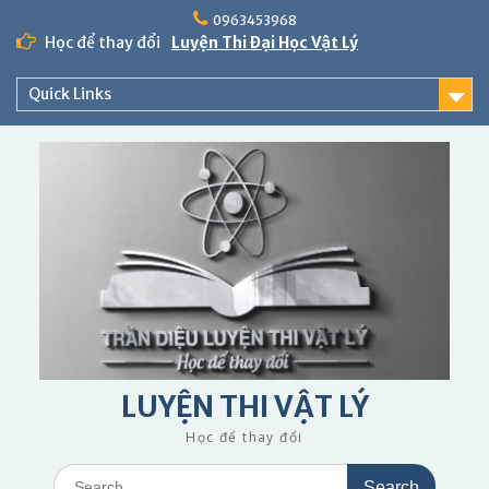
Skip
0963453968
to
Học để thay đổi
Luyện Thi Đại Học Vật Lý
content
Quick Links
LUYỆN THI VẬT LÝ
Học để thay đổi
Search